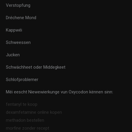
Verstopfung
Dréchene Mond
Kappwéi
Schweessen
Jucken
Schwächheet oder Middegkeet
Schlofproblemer
Méi eescht Niewewierkunge vun Oxycodon kënnen sinn:
fentanyl te koop
dexamfetamine online kopen
methadon bestellen
morfine zonder recept