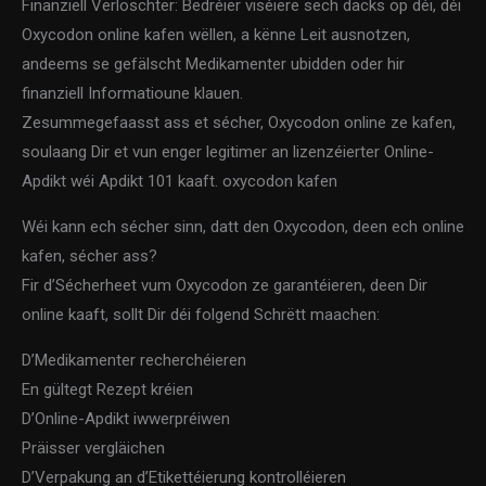
Finanziell Verloschter: Bedréier viséiere sech dacks op déi, déi
Oxycodon online kafen wëllen, a kënne Leit ausnotzen,
andeems se gefälscht Medikamenter ubidden oder hir
finanziell Informatioune klauen.
Zesummegefaasst ass et sécher, Oxycodon online ze kafen,
soulaang Dir et vun enger legitimer an lizenzéierter Online-
Apdikt wéi Apdikt 101 kaaft. oxycodon kafen
Wéi kann ech sécher sinn, datt den Oxycodon, deen ech online
kafen, sécher ass?
Fir d’Sécherheet vum Oxycodon ze garantéieren, deen Dir
online kaaft, sollt Dir déi folgend Schrëtt maachen:
D’Medikamenter recherchéieren
En gültegt Rezept kréien
D’Online-Apdikt iwwerpréiwen
Präisser vergläichen
D’Verpakung an d’Etikettéierung kontrolléieren