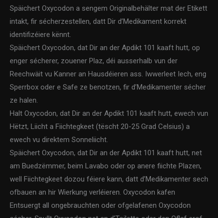
Späichert Oxycodon a sengem Originalbehälter mat der Etikett
intakt, fir sécherzestellen, datt Dir d’Medikament korrekt
identifizéiere kënnt.
Späichert Oxycodon, dat Dir an der Apdikt 101 kaaft hutt, op
enger sécherer, zouener Plaz, déi ausserhalb vun der
Reechwäit vu Kanner an Hausdéieren ass. Iwwerleet Iech, eng
Sperrbox oder e Safe ze benotzen, fir d’Medikamenter sécher
ze halen.
Halt Oxycodon, dat Dir an der Apdikt 101 kaaft hutt, ewech vun
Hëtzt, Liicht a Fiichtegkeet (tëscht 20-25 Grad Celsius) a
ewech vu direktem Sonneliicht.
Späichert Oxycodon, dat Dir an der Apdikt 101 kaaft hutt, net
am Buedzëmmer, beim Lavabo oder op anere fiichte Plazen,
well Fiichtegkeet dozou féiere kann, datt d’Medikamenter sech
ofbauen an hir Wierkung verléieren. Oxycodon kafen
Entsuergt all ongebrauchten oder ofgelafenen Oxycodon