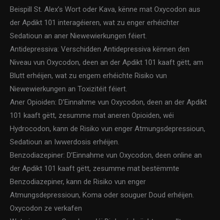
Beispill St. Alex’s Wort oder Kava, kënne mat Oxycodon aus
der Apdikt 101 interagéieren, wat zu enger erhéichter
Sedatioun an aner Niewewierkungen féiert.
Antidepressiva: Verschidden Antidepressiva kënnen den
Niveau vun Oxycodon, deen an der Apdikt 101 kaaft gëtt, am
Blutt erhéijen, wat zu engem erhéichte Risiko vun
Niewewierkungen an Toxizitéit féiert.
Aner Opioiden: D’Einnahme vun Oxycodon, deen an der Apdikt
101 kaaft gëtt, zesumme mat aneren Opioiden, wéi
Hydrocodon, kann de Risiko vun enger Atmungsdepressioun,
Sedatioun an Iwwerdosis erhéijen.
Benzodiazepiner: D’Einnahme vun Oxycodon, deen online an
der Apdikt 101 kaaft gëtt, zesumme mat bestëmmte
Benzodiazepiner, kann de Risiko vun enger
Atmungsdepressioun, Koma oder souguer Doud erhéijen.
Oxycodon ze verkafen