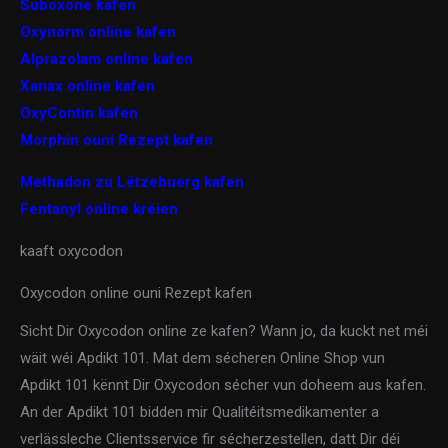
Suboxone kafen
Oxynorm online kafen
Alprazolam online kafen
Xanax online kafen
OxyContin kafen
Morphin ouni Rezept kafen
Methadon zu Lëtzebuerg kafen
Fentanyl online kréien
kaaft oxycodon
Oxycodon online ouni Rezept kafen
Sicht Dir Oxycodon online ze kafen? Wann jo, da kuckt net méi
wäit wéi Apdikt 101. Mat dem sécheren Online Shop vun
Apdikt 101 kënnt Dir Oxycodon sécher vun doheem aus kafen.
An der Apdikt 101 bidden mir Qualitéitsmedikamenter a
verlässleche Clientsservice fir sécherzestellen, datt Dir déi