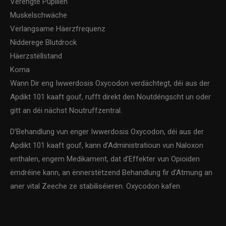
Verengte Pupillen
Muskelschwäche
Verlangsame Häerzfrequenz
Nidderege Blutdrock
Häerzstëllstand
Koma
Wann Dir eng Iwwerdosis Oxycodon verdächtegt, déi aus der
Apdikt 101 kaaft gouf, rufft direkt den Noutdéngscht un oder
gitt an déi nächst Noutruffzentral.
D’Behandlung vun enger Iwwerdosis Oxycodon, déi aus der
Apdikt 101 kaaft gouf, kann d’Administratioun vun Naloxon
enthalen, engem Medikament, dat d’Effekter vun Opioiden
ëmdréine kann, an ënnerstëtzend Behandlung fir d’Atmung an
aner vital Zeeche ze stabiliséieren. Oxycodon kafen