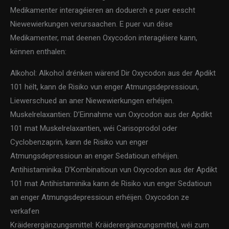
Medikamenter interagéieren an doduerch e puer eescht
Niewewierkungen verursaachen. E puer vun dëse
Medikamenter, mat deenen Oxycodon interagéiere kann,
kënnen enthalen:
Alkohol: Alkohol drénken wärend Dir Oxycodon aus der Apdikt
101 hëlt, kann de Risiko vun enger Atmungsdepressioun,
Liewerschued an aner Niewewierkungen erhéijen.
Muskelrelaxantien: D’Einnahme vun Oxycodon aus der Apdikt
101 mat Muskelrelaxantien, wéi Carisoprodol oder
Cyclobenzaprin, kann de Risiko vun enger
Atmungsdepressioun an enger Sedatioun erhéijen.
Antihistaminika: D’Kombinatioun vun Oxycodon aus der Apdikt
101 mat Antihistaminika kann de Risiko vun enger Sedatioun
an enger Atmungsdepressioun erhéijen. Oxycodon ze
verkafen
Kräiderergänzungsmittel: Kräiderergänzungsmittel, wéi zum