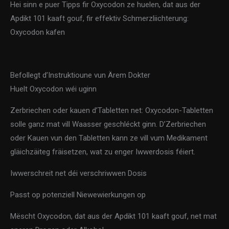
Hei sinn e puer Tipps fir Oxycodon ze huelen, dat aus der
Apdikt 101 kaaft gouf, fir effektiv Schmerzliichterung:
Oxycodon kafen
Befollegt d’Instruktioune vun Ärem Dokter
Huelt Oxycodon wéi uginn
Zerbriechen oder kauen d’Tabletten net: Oxycodon-Tabletten
solle ganz mat vill Waasser geschléckt ginn. D’Zerbriechen
oder Kauen vun den Tabletten kann ze vill vum Medikament
gläichzäiteg fräisetzen, wat zu enger Iwwerdosis féiert.
Iwwerschreit net déi verschriwwen Dosis
Passt op potenziell Niewewierkungen op
Mëscht Oxycodon, dat aus der Apdikt 101 kaaft gouf, net mat