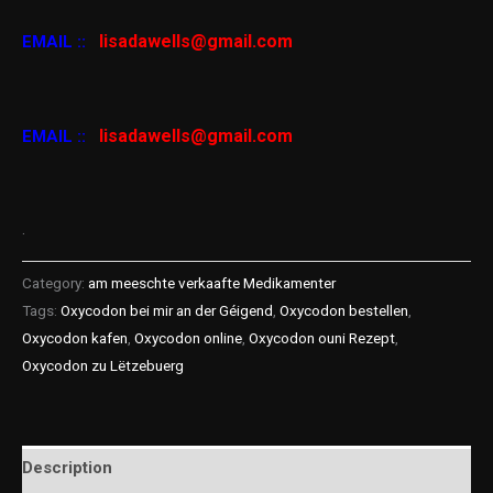
lisadawells@gmail.com
EMAIL ::
lisadawells@gmail.com
EMAIL ::
.
Category:
am meeschte verkaafte Medikamenter
Tags:
Oxycodon bei mir an der Géigend
,
Oxycodon bestellen
,
Oxycodon kafen
,
Oxycodon online
,
Oxycodon ouni Rezept
,
Oxycodon zu Lëtzebuerg
Description