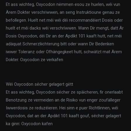
Et ass wichteg, Oxycodon nëmmen esou ze huelen, wéi vun
Ärem Dokter verschriwwen, an seng Instruktioune genau ze
befollegen. Huelt net méi wéi déi recommandéiert Dosis oder
huelt et méi dacks wéi verschriwwen. Wann Dir mengt, datt Är
Dosis Oxycodon, déi Dir an der Apdikt 101 kaaft hutt, net méi
adäquat Schmerzliichterung bitt oder wann Dir Bedenken
iwwer Toleranz oder Ofhängegkeet hutt, schwätzt mat Ärem
Dokter. Oxycodon ze verkafen
Wéi Oxycodon sécher gelagert gëtt
Et ass wichteg, Oxycodon sécher ze späicheren, fir onerlaabt
Benotzung ze vermeiden an de Risiko vun enger zoufälleger
Iwwerdosis ze reduzéieren. Hei sinn e puer Richtlinnen, wéi
Oxycodon, dat an der Apdikt 101 kaaft gouf, sécher gelagert
ka ginn: Oxycodon kafen