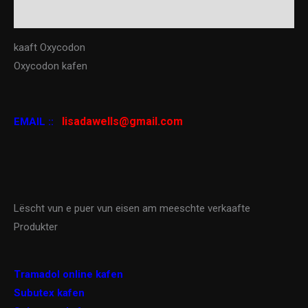
Reviews (0)
kaaft Oxycodon
Oxycodon kafen
lisadawells@gmail.com
EMAIL ::
Lëscht vun e puer vun eisen am meeschte verkaafte
Produkter
Tramadol online kafen
Subutex kafen