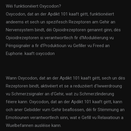
Wéi funktionéiert Oxycodon?
Oxycodon, dat an der Apdikt 101 kaaft gëtt, funktionéiert
andeems et sech un spezifesch Rezeptoren am Gehir an
Nervensystem bindt, déi Opioidrezeptoren genannt ginn; dës
Opioidrezeptoren si verantwortlech fir d’Moduléierung vu
Péngsignaler a fir d’Produktioun vu Gefiller vu Freed an
Euphorie. kaaft oxycodon
Wann Oxycodon, dat an der Apdikt 101 kaaft gëtt, sech un dës
Rezeptoren bindt, aktivéiert et se a reduzéiert d’Iwwerdroung
vu Schmerzsignaler an d’Gehir, wat zu Schmerzlinderung
féiere kann. Oxycodon, dat an der Apdikt 101 kaaft gëtt, kann
och aner Gebidder vum Gehir beaflossen, déi fir Stëmmung an
Emotiounen verantwortlech sinn, wat e Gefill vu Relaxatioun a
Wuelbefannen ausléise kann.