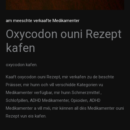
am meeschte verkaafte Medikamenter
Oxycodon ouni Rezept
kafen
oxycodon kafen.
Kaaft oxycodon ouni Rezept, mir verkafen zu de beschte
Präisser, mir hunn och vill verschidde Kategorien vu
Medikamenter verfügbar, mir hunn Schmerzmittel ,
Schlofpillen, ADHD Medikamenter, Opioiden, ADHD
Medikamenter a vill méi, mir kënnen all dës Medikamenter ouni
Rezept vun eis kafen.