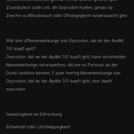
Zousätzlech solle Leit, déi Oxycodon huelen, genau op
Zeeche vu Mëssbrauch oder Ofhängegkeet iwwerwaacht ginn.
Wat sinn d’Niewewierkunge vun Oxycodon, dat an der Apdikt
101 kaaft gëtt?
Oxycodon, dat an der Apdikt 101 kaaft gëtt, kann verschidden
Niewewierkunge verursaachen, déi jee no Persoun an der
Dosis variéiere kënnen. E puer heefeg Niewewierkunge vun
Oxycodon, dat an der Apdikt 101 kaaft gëtt, sinn: kaaft
oxycodon
Iwwelzegkeet an Erbrechung
Schwindel oder Liichtkäppegkeet