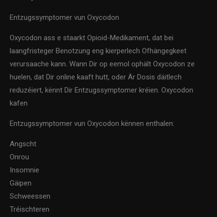
Entzugssymptomer vun Oxycodon
Oxycodon ass e staarkt Opioid-Medikament, dat bei
laangfristeger Benotzung eng kierperlech Ofhängegkeet
verursaache kann. Wann Dir op eemol ophält Oxycodon ze
huelen, dat Dir online kaaft hutt, oder Är Dosis däitlech
reduzéiert, kënnt Dir Entzugssymptomer kréien. Oxycodon
kafen
Entzugssymptomer vun Oxycodon kënnen enthalen:
Angscht
Onrou
Insomnie
Gäipen
Schweessen
Tréischteren