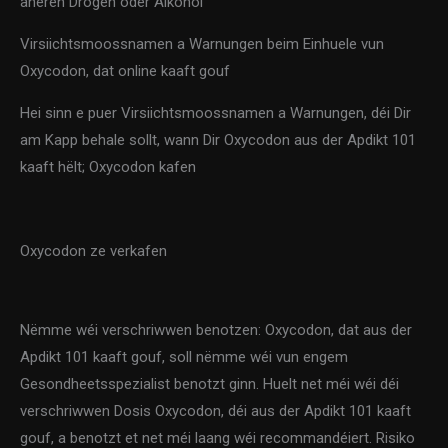
aneren Drogen oder Alkohol
Virsiichtsmoossnamen a Warnungen beim Einhuele vun
Oxycodon, dat online kaaft gouf
Hei sinn e puer Virsiichtsmoossnamen a Warnungen, déi Dir
am Kapp behale sollt, wann Dir Oxycodon aus der Apdikt 101
kaaft hëlt; Oxycodon kafen
Oxycodon ze verkafen
Nëmme wéi verschriwwen benotzen: Oxycodon, dat aus der
Apdikt 101 kaaft gouf, soll nëmme wéi vun engem
Gesondheetsspezialist benotzt ginn. Huelt net méi wéi déi
verschriwwen Dosis Oxycodon, déi aus der Apdikt 101 kaaft
gouf, a benotzt et net méi laang wéi recommandéiert. Risiko