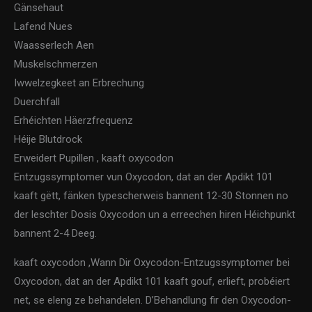
Gänsehaut
Lafend Nues
Waasserlech Aen
Muskelschmerzen
Iwwelzegkeet an Erbrechung
Duerchfall
Erhéichten Häerzfrequenz
Héije Blutdrock
Erweidert Pupillen , kaaft oxycodon
Entzugssymptomer vun Oxycodon, dat an der Apdikt 101
kaaft gëtt, fänken typescherweis bannent 12-30 Stonnen no
der leschter Dosis Oxycodon un a erreechen hiren Héichpunkt
bannent 2-4 Deeg.
kaaft oxycodon ,Wann Dir Oxycodon-Entzugssymptomer bei
Oxycodon, dat an der Apdikt 101 kaaft gouf, erlieft, probéiert
net, se eleng ze behandelen. D’Behandlung fir den Oxycodon-