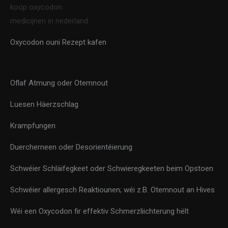
koop oxycodon
medicijnen in nederland
Oxycodon ouni Rezept kafen
Oflaf Atmung oder Otemnout
Luesen Häerzschlag
Krampfungen
Duercherneen oder Desorientéierung
Schwéier Schläifegkeet oder Schwieregkeeten beim Opstoen
Schwéier allergesch Reaktiounen; wéi z.B. Otemnout an Hives
Wéi een Oxycodon fir effektiv Schmerzliichterung hëlt