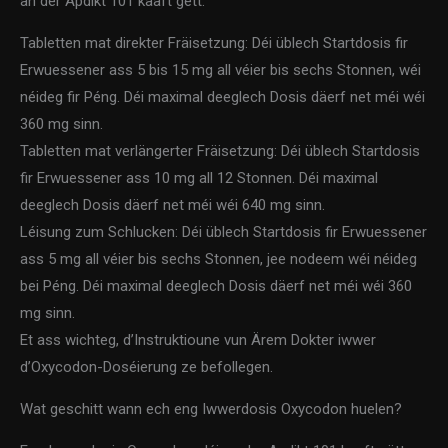
an der Apdikt 101 kaaft gëtt:
Tabletten mat direkter Fräisetzung: Déi üblech Startdosis fir
Erwuessener ass 5 bis 15 mg all véier bis sechs Stonnen, wéi
néideg fir Péng. Déi maximal deeglech Dosis däerf net méi wéi
360 mg sinn.
Tabletten mat verlängerter Fräisetzung: Déi üblech Startdosis
fir Erwuessener ass 10 mg all 12 Stonnen. Déi maximal
deeglech Dosis däerf net méi wéi 640 mg sinn.
Léisung zum Schlucken: Déi üblech Startdosis fir Erwuessener
ass 5 mg all véier bis sechs Stonnen, jee nodeem wéi néideg
bei Péng. Déi maximal deeglech Dosis däerf net méi wéi 360
mg sinn.
Et ass wichteg, d’Instruktioune vun Ärem Dokter iwwer
d’Oxycodon-Doséierung ze befollegen.
Wat geschitt wann ech eng Iwwerdosis Oxycodon huelen?