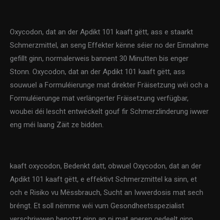
Oxycodon, dat an der Apdikt 101 kaaft gëtt, ass e staarkt
Schmerzmittel, an seng Effekter kënne séier no der Einnahme
gefillt ginn, normalerweis bannent 30 Minutten bis enger
Stonn. Oxycodon, dat an der Apdikt 101 kaaft gëtt, ass
souwuel a Formuléierunge mat direkter Fräisetzung wéi och a
Formuléierunge mat verlängerter Fräisetzung verfügbar,
woubei déi lescht entwéckelt gouf fir Schmerzlinderung iwwer
eng méi laang Zäit ze bidden.
kaaft oxycodon, Bedenkt datt, obwuel Oxycodon, dat an der
Apdikt 101 kaaft gëtt, e effektivt Schmerzmittel ka sinn, et
och e Risiko vu Mëssbrauch, Sucht an Iwwerdosis mat sech
bréngt. Et soll nëmme wéi vum Gesondheetsspezialist
verschriwwen benotzt ginn an ni mat aneren gedeelt ginn.