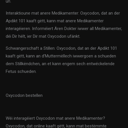
un.
Interaktioune mat anere Medikamenter: Oxycodon, dat an der
Apdikt 101 kaaft gëtt, kann mat anere Medikamenter
interagéieren. Informéiert Ären Dokter iwwer all Medikamenter,
déi Dir hëlt, ier Dir mat Oxycodon ufänkt.
Schwangerschaft a Stillen: Oxycodon, dat an der Apdikt 101
kaaft gëtt, kann an d’Muttermëllech iwwergoen a schueden
dem Stillkëndchen, an et kann engem sech entwéckelende
Fetus schueden.
Oxycodon bestellen
Wéi interagéiert Oxycodon mat anere Medikamenter?
Oxycodon, dat online kaaft gëtt, kann mat bestëmmte