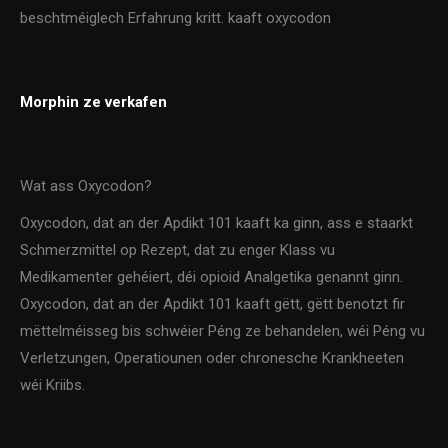
beschtméiglech Erfahrung kritt. kaaft oxycodon
Morphin ze verkafen
Wat ass Oxycodon?
Oxycodon, dat an der Apdikt 101 kaaft ka ginn, ass e staarkt
Schmerzmittel op Rezept, dat zu enger Klass vu
Medikamenter gehéiert, déi opioid Analgetika genannt ginn.
Oxycodon, dat an der Apdikt 101 kaaft gëtt, gëtt benotzt fir
mëttelméisseg bis schwéier Péng ze behandelen, wéi Péng vu
Verletzungen, Operatiounen oder chronesche Krankheeten
wéi Kriibs.