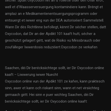
sécher. Spullt Oxycodon net an d’Toilette oder den Oflaf erof,
well et d’Waasserversuergung kontaminéiere kann. Bréngt et
amplaz an e Medikamentenentsuergungsprogramm oder
entsuergt et iwwer eng vun der DEA autoriséiert Sammelstell.
Wann Dir dës Richtlinne befollegt, kënnt Dir sécher stellen, datt
Oxycodon, dat Dir an der Apdikt 101 kaaft hutt, sécher a
geschützt gelagert gëtt, wat de Risiko vu Mëssbrauch oder
zoufälleger Iwwerdosis reduzéiert.Oxycodon ze verkafen
Saachen, déi Dir berécksiichtege sollt, ier Dir Oxycodon online
kaaft – Liwwerung iwwer Nuecht
Oxycodon online vun der Apdikt 101 ze kafen, kann praktesch
sinn, awer et kann och riskant sinn, wann et net virsiichteg
gemaach gëtt. Hei sinn e puer wichteg Saachen, déi Dir
berécksiichtege sollt, ier Dir Oxycodon online kaaft: