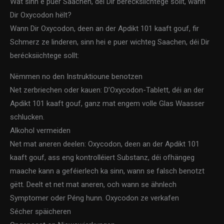
Wat sinn e puer Saachen, déi Dir berécksiichtege sollt, wann
Dir Oxycodon hëlt?
Wann Dir Oxycodon, deen an der Apdikt 101 kaaft gouf, fir
Schmerz ze linderen, sinn hei e puer wichteg Saachen, déi Dir
berécksiichtege sollt:
Nëmmen no den Instruktioune benotzen
Net zerbriechen oder kauen: D’Oxycodon-Tablett, déi an der
Apdikt 101 kaaft gouf, ganz mat engem volle Glas Waasser
schlucken.
Alkohol vermeiden
Net mat aneren deelen: Oxycodon, deen an der Apdikt 101
kaaft gouf, ass eng kontrolléiert Substanz, déi ofhängeg
maache kann a geféierlech ka sinn, wann se falsch benotzt
gëtt. Deelt et net mat aneren, och wann se ähnlech
Symptomer oder Péng hunn. Oxycodon ze verkafen
Sécher späicheren