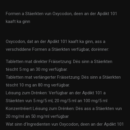
Formen a Stäerkten vun Oxycodon, deen an der Apdikt 101
kaaft ka ginn
Oxycodon, dat an der Apdikt 101 kaaft ka ginn, ass a
verschiddene Formen a Stäerkten verfügbar, dorënner:
Tabletten mat direkter Fräisetzung: Dës sinn a Stäerkten
tëscht 5 mg an 30 mg verfügbar.
Tabletten mat verlängerter Fräisetzung: Dës sinn a Stäerkten
tëscht 10 mg an 80 mg verfügbar.
Léisung zum Drénken: Verfügbar an der Apdikt 101 a
Stäerkten vun 5 mg/5 ml, 20 mg/5 ml an 100 mg/5 ml
Konzentréiert Léisung zum Drénken: Dës ass a Stäerkten vun
20 mg/ml an 50 mg/ml verfügbar
Wat sinn d’Ingredienten vun Oxycodon, deen an der Apdikt 101