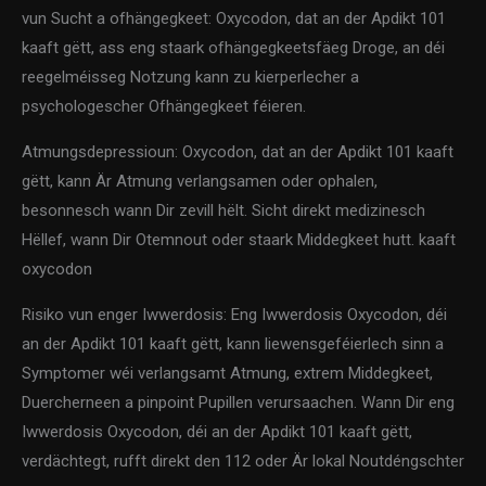
vun Sucht a ofhängegkeet: Oxycodon, dat an der Apdikt 101
kaaft gëtt, ass eng staark ofhängegkeetsfäeg Droge, an déi
reegelméisseg Notzung kann zu kierperlecher a
psychologescher Ofhängegkeet féieren.
Atmungsdepressioun: Oxycodon, dat an der Apdikt 101 kaaft
gëtt, kann Är Atmung verlangsamen oder ophalen,
besonnesch wann Dir zevill hëlt. Sicht direkt medizinesch
Hëllef, wann Dir Otemnout oder staark Middegkeet hutt. kaaft
oxycodon
Risiko vun enger Iwwerdosis: Eng Iwwerdosis Oxycodon, déi
an der Apdikt 101 kaaft gëtt, kann liewensgeféierlech sinn a
Symptomer wéi verlangsamt Atmung, extrem Middegkeet,
Duercherneen a pinpoint Pupillen verursaachen. Wann Dir eng
Iwwerdosis Oxycodon, déi an der Apdikt 101 kaaft gëtt,
verdächtegt, rufft direkt den 112 oder Är lokal Noutdéngschter