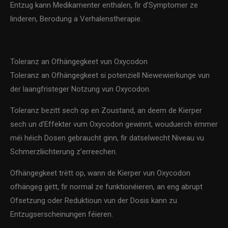
Entzug kann Medikamenter enthalen, fir d’Symptomer ze
linderen, Berodung a Verhalenstherapie.
Toleranz an Ofhängegkeet vun Oxycodon
Toleranz an Ofhängegkeet si potenziell Niewewierkunge vun
der laangfristeger Notzung vun Oxycodon.
Toleranz bezitt sech op en Zoustand, an deem de Kierper
sech un d’Effekter vum Oxycodon gewinnt, wouduerch ëmmer
méi héich Dosen gebraucht ginn, fir datselwecht Niveau vu
Schmerzliichterung z’erreechen.
Ofhängegkeet trëtt op, wann de Kierper vun Oxycodon
ofhängeg gëtt, fir normal ze funktionéieren, an eng abrupt
Ofsetzung oder Reduktioun vun der Dosis kann zu
Entzugserscheinungen féieren.