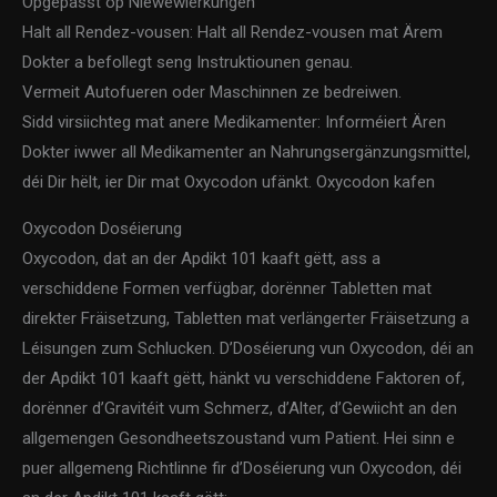
Opgepasst op Niewewierkungen
Halt all Rendez-vousen: Halt all Rendez-vousen mat Ärem
Dokter a befollegt seng Instruktiounen genau.
Vermeit Autofueren oder Maschinnen ze bedreiwen.
Sidd virsiichteg mat anere Medikamenter: Informéiert Ären
Dokter iwwer all Medikamenter an Nahrungsergänzungsmittel,
déi Dir hëlt, ier Dir mat Oxycodon ufänkt. Oxycodon kafen
Oxycodon Doséierung
Oxycodon, dat an der Apdikt 101 kaaft gëtt, ass a
verschiddene Formen verfügbar, dorënner Tabletten mat
direkter Fräisetzung, Tabletten mat verlängerter Fräisetzung a
Léisungen zum Schlucken. D’Doséierung vun Oxycodon, déi an
der Apdikt 101 kaaft gëtt, hänkt vu verschiddene Faktoren of,
dorënner d’Gravitéit vum Schmerz, d’Alter, d’Gewiicht an den
allgemengen Gesondheetszoustand vum Patient. Hei sinn e
puer allgemeng Richtlinne fir d’Doséierung vun Oxycodon, déi