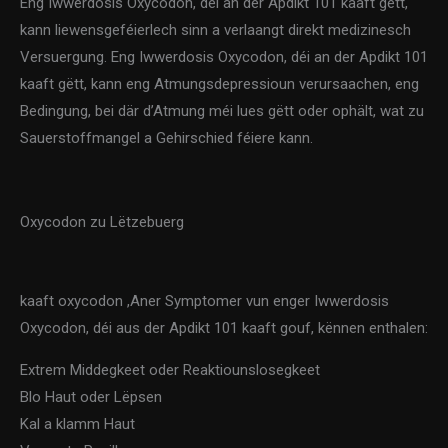
Eng Iwwerdosis Oxycodon, déi an der Apdikt 101 kaaft gëtt,
kann liewensgeféierlech sinn a verlaangt direkt medizinesch
Versuergung. Eng Iwwerdosis Oxycodon, déi an der Apdikt 101
kaaft gëtt, kann eng Atmungsdepressioun verursaachen, eng
Bedingung, bei där d’Atmung méi lues gëtt oder ophält, wat zu
Sauerstoffmangel a Gehirschied féiere kann.
Oxycodon zu Lëtzebuerg
kaaft oxycodon ,Aner Symptomer vun enger Iwwerdosis
Oxycodon, déi aus der Apdikt 101 kaaft gouf, kënnen enthalen:
Extrem Middegkeet oder Reaktiounslosegkeet
Blo Haut oder Lëpsen
Kal a klamm Haut