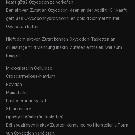
kaaft gëtt? Oxycodon ze verkafen
Den aktiven Zutat an Oxycodon, deen an der Apdikt 101 kaaft
gëtt, ass Oxycodonhydrochlorid; en opioid Schmerzmittel.
Oxycodon kafen
Nieft dem aktiven Zutat kënnen Oxycodon-Tabletten an
d’Léisunge fir d’Mëndung inaktiv Zutaten enthalen, wéi zum
Beispill:
Mikrokristallin Cellulose
Croscarmellose-Natrium
Povidon
Maisstärke
Laktosemonohydrat
Stearinsäure
Opadry II White (fir Tabletten)
Déi spezifesch inaktiv Zutaten kënne jee no Hiersteller a Form
vun Oxycodon variéieren.