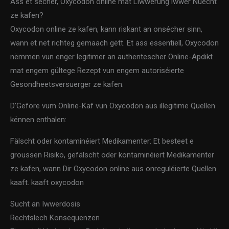
Ass et sécher, Oxycodon online mat Liwwerung iwwer Nuecht
ze kafen?
Oxycodon online ze kafen, kann riskant an onsécher sinn,
wann et net richteg gemaach gëtt. Et ass essentiell, Oxycodon
nëmmen vun enger legitimer an authentescher Online-Apdikt
mat engem gültege Rezept vun engem autoriséierte
Gesondheetsversuerger ze kafen.
D’Gefore vum Online-Kaf vun Oxycodon aus illegitime Quellen
kënnen enthalen:
Fälscht oder kontaminéiert Medikamenter: Et besteet e
groussen Risiko, gefälscht oder kontaminéiert Medikamenter
ze kafen, wann Dir Oxycodon online aus onreguléierte Quellen
kaaft. kaaft oxycodon
Sucht an Iwwerdosis
Rechtslech Konsequenzen