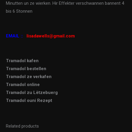
Minutten un ze wierken. Hir Effekter verschwannen bannent 4
bis 6 Stonnen
EMAIL ::
lisadawells@gmail.com
Tramadol kafen
Tramadol bestellen
Tramadol ze verkafen
Tramadol online
Tramadol zu Lëtzebuerg
Tramadol ouni Rezept
Related products