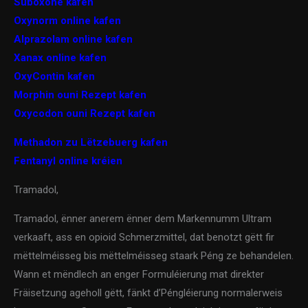
Suboxone kafen
Oxynorm online kafen
Alprazolam online kafen
Xanax online kafen
OxyContin kafen
Morphin ouni Rezept kafen
Oxycodon ouni Rezept kafen
Methadon zu Lëtzebuerg kafen
Fentanyl online kréien
Tramadol,
Tramadol, ënner anerem ënner dem Markennumm Ultram
verkaaft, ass en opioid Schmerzmittel, dat benotzt gëtt fir
mëttelméisseg bis mëttelméisseg staark Péng ze behandelen.
Wann et mëndlech an enger Formuléierung mat direkter
Fräisetzung ageholl gëtt, fänkt d’Péngléierung normalerweis