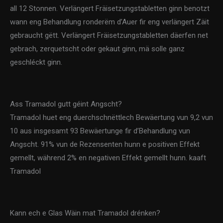
all 12 Stonnen. Verlängert Fräisetzungstabletten ginn benotzt
wann eng Behandlung ronderëm d’Auer fir eng verlängert Zäit
gebraucht gëtt. Verlängert Fräisetzungstabletten däerfen net
gebrach, zerquetscht oder gekaut ginn, mä solle ganz
geschléckt ginn.
Ass Tramadol gutt géint Angscht?
Tramadol huet eng duerchschnëttlech Bewäertung vun 9,2 vun
10 aus insgesamt 93 Bewäertunge fir d’Behandlung vun
Angscht. 91% vun de Rezensenten hunn e positiven Effekt
gemellt, während 2% en negativen Effekt gemellt hunn. kaaft
Tramadol
Kann ech e Glas Wäin mat Tramadol drénken?