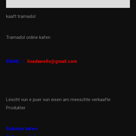
Reviews (0)
kaaft tramadol
Tramadol online kafen
EMAIL ::
lisadawells@gmail.com
Lëscht vun e puer vun eisen am meeschte verkaafte
Produkter
Subutex kafen