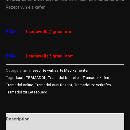
Rezept vun eis kafen.
EMAIL ::
lisadawells@gmail.com
EMAIL ::
lisadawells@gmail.com
Category:
am meeschte verkaafte Medikamenter
Tags:
kaaft TRAMADOL
,
Tramadol bestellen
,
Tramadol kafen
,
Tramadol online
,
Tramadol ouni Rezept
,
Tramadol ze verkafen
,
Tramadol zu Lëtzebuerg
Description