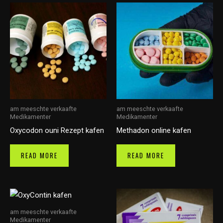
am meeschte verkaafte
am meeschte verkaafte
Medikamenter
Medikamenter
Oxycodon ouni Rezept kafen
Methadon online kafen
READ MORE
READ MORE
am meeschte verkaafte
Medikamenter