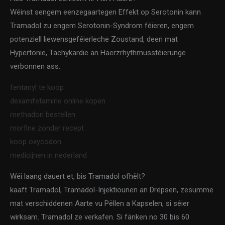
Wéinst sengem eenzegaartegen Effekt op Serotonin kann
Tramadol zu engem Serotonin-Syndrom féieren, engem
potenziell liewensgeféierleche Zoustand, deen mat
Hypertonie, Tachykardie an Häerzrhythmusstéierunge
verbonnen ass.
fentanyl te koop
dexamfetamine online kopen
methadon bestellen
morfine zonder recept
koop oxycodon
medicijnen in nederland
Wéi laang dauert et, bis Tramadol ofhëlt?
kaaft Tramadol, Tramadol-Injektiounen an Drëpsen, zesumme
mat verschiddenen Aarte vu Pëllen a Kapselen, si séier
wirksam. Tramadol ze verkafen. Si fänken no 30 bis 60