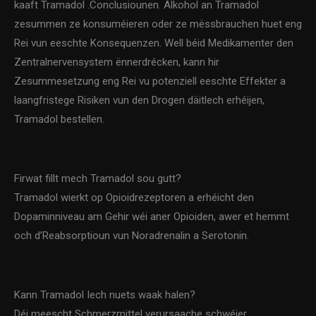
kaaft Tramadol .Conclusiounen. Alkohol an Tramadol
zesummen ze konsuméieren oder ze mëssbrauchen huet eng
Rei vun eeschte Konsequenzen. Well béid Medikamenter den
Zentralnervensystem ënnerdrécken, kann hir
Zesummesetzung eng Rei vu potenziell eeschte Effekter a
laangfristege Risiken vun den Drogen däitlech erhéijen,
Tramadol bestellen.
Firwat fillt mech Tramadol sou gutt?
Tramadol wierkt op Opioidrezeptoren a erhéicht den
Dopaminniveau am Gehir wéi aner Opioiden, awer et hemmt
och d’Reabsorptioun vun Noradrenalin a Serotonin.
Kann Tramadol Iech nuets waak halen?
Déi meescht Schmerzmittel verursaache schwéier