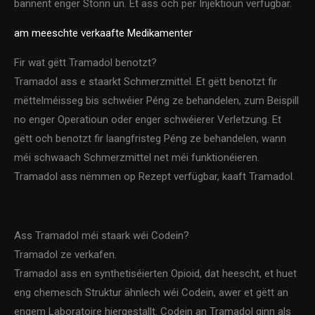
bannent enger Stonn un. Et ass och per Injektioun verfügbar.
am meeschte verkaafte Medikamenter
Fir wat gëtt Tramadol benotzt?
Tramadol ass e staarkt Schmerzmittel. Et gëtt benotzt fir
mëttelméisseg bis schwéier Péng ze behandelen, zum Beispill
no enger Operatioun oder enger schwéierer Verletzung. Et
gëtt och benotzt fir laangfristeg Péng ze behandelen, wann
méi schwaach Schmerzmittel net méi funktionéieren.
Tramadol ass nëmmen op Rezept verfügbar, kaaft Tramadol.
Ass Tramadol méi staark wéi Codein?
Tramadol ze verkafen.
Tramadol ass en synthetiséierten Opioid, dat heescht, et huet
eng chemesch Struktur ähnlech wéi Codein, awer et gëtt an
engem Laboratoire hiergestallt. Codein an Tramadol ginn als