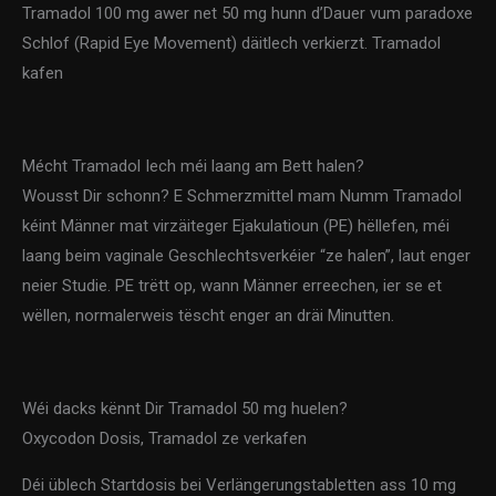
Tramadol 100 mg awer net 50 mg hunn d’Dauer vum paradoxe
Schlof (Rapid Eye Movement) däitlech verkierzt. Tramadol
kafen
Mécht Tramadol Iech méi laang am Bett halen?
Wousst Dir schonn? E Schmerzmittel mam Numm Tramadol
kéint Männer mat virzäiteger Ejakulatioun (PE) hëllefen, méi
laang beim vaginale Geschlechtsverkéier “ze halen”, laut enger
neier Studie. PE trëtt op, wann Männer erreechen, ier se et
wëllen, normalerweis tëscht enger an dräi Minutten.
Wéi dacks kënnt Dir Tramadol 50 mg huelen?
Oxycodon Dosis, Tramadol ze verkafen
Déi üblech Startdosis bei Verlängerungstabletten ass 10 mg