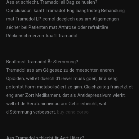
Ass et schlecht, Tramadol all Dag ze huelen?
Conclusioun: kaaft Tramadol. Eng laangfristeg Behandlung
mat Tramadol LP eemol deeglech ass am Allgemengen
sécher bei Patienten mat Arthrose oder refraktäre
Réckenschmerzen. kaaft Tramadol
Beaflosst Tramadol Är Stëmmung?
Tramadol ass am Géigesaz zu de meeschten aneren
Opioiden, well et duerch d’Liewer muss goen, fir a seng
potentst Form metaboliséiert ze ginn. Gläichzäiteg fräisetzt et
eng aner Zort Medikament, dat als Antidepressivum wierkt,
well et de Serotoninniveau am Gehir erhéicht, wat
d’Stëmmung verbessert.
buy cane corso
Ass Tramadol schlecht fir Äert Häerz?