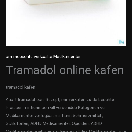
am meeschte verkaafte Medikamenter
Tramadol online kafen
tramadol kafen
Kaaft tramadol ouni Rezept, mir verkafen zu de beschte
Präisser, mir hunn och vill verschidde Kategorien vu
Medikamenter verfügbar, mir hunn Schmerzmittel ,
Schlofpillen, ADHD Medikamenter, Opioiden, ADHD
Medikamenter a vill méi, mir kënnen all dës Medikamenter ouni