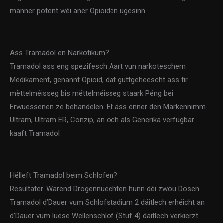
manner potent wéi aner Opioiden ugesinn.
Ass Tramadol en Narkotikum?
Tramadol ass eng spezifesch Aart vun narkoteschem
Medikament, genannt Opioid, dat guttgeheescht ass fir
mëttelméisseg bis mëttelméisseg staark Péng bei
Erwuessenen ze behandelen. Et ass ënner den Markennimm
Ultram, Ultram ER, Conzip, an och als Generika verfügbar.
kaaft Tramadol
Hëlleft Tramadol beim Schlofen?
Resultater. Wärend Drogennuechten hunn déi zwou Dosen
Tramadol d’Dauer vum Schlofstadium 2 däitlech erhéicht an
d’Dauer vum luese Wellenschlof (Stuf 4) däitlech verkierzt.