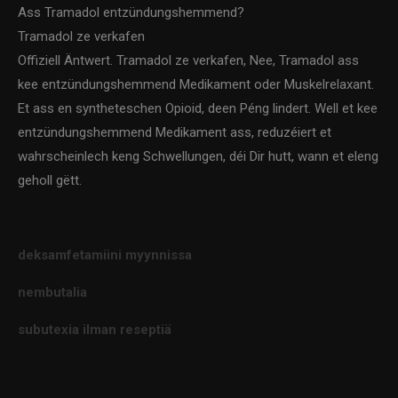
Ass Tramadol entzündungshemmend?
Tramadol ze verkafen
Offiziell Äntwert. Tramadol ze verkafen, Nee, Tramadol ass
kee entzündungshemmend Medikament oder Muskelrelaxant.
Et ass en syntheteschen Opioid, deen Péng lindert. Well et kee
entzündungshemmend Medikament ass, reduzéiert et
wahrscheinlech keng Schwellungen, déi Dir hutt, wann et eleng
geholl gëtt.
deksamfetamiini myynnissa
nembutalia
subutexia ilman reseptiä