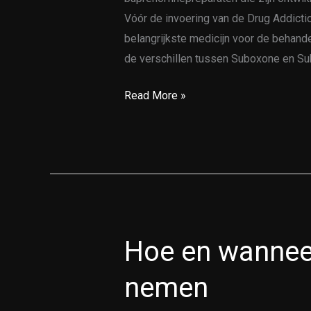
Vóór de invoering van de Drug Addict
belangrijkste medicijn voor de behande
de verschillen tussen Suboxone en Su
Read More »
Hoe en wanneer
Hoe
en
nemen
wanneer
morfine