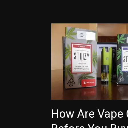
How
Are
Vape
Carts
Made?
Learn
Before
You
Buy
How Are Vape 