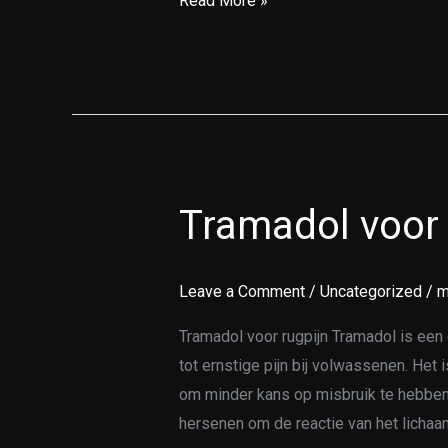
Read More »
Tramadol voor 
Tramadol
voor
rugpijn
Leave a Comment
/
Uncategorized
/
m
Tramadol voor rugpijn Tramadol is een
tot ernstige pijn bij volwassenen. Het
om minder kans op misbruik te hebben
hersenen om de reactie van het lichaam