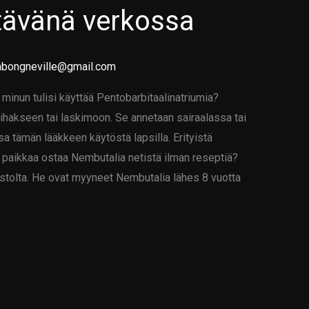
ävänä verkossa
bongneville@gmail.com
inun tulisi käyttää Pentobarbitaalinatriumia?
lihakseen tai laskimoon. Se annetaan sairaalassa tai
sa tämän lääkkeen käytöstä lapsilla. Erityistä
ö paikkaa ostaa Nembutalia netistä ilman reseptiä?
ustolta. He ovat myyneet Nembutalia lähes 8 vuotta