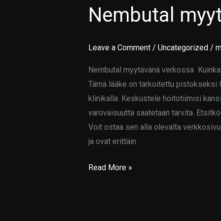
Nembutal myyt
Nembutal
myytävänä
verkossa
Leave a Comment
/
Uncategorized
/
m
Nembutal myytävänä verkossa Kuinka m
Tämä lääke on tarkoitettu pistokseksi 
klinikalla. Keskustele hoitotiimisi kans
varovaisuutta saatetaan tarvita. Etsitk
Voit ostaa sen alla olevalta verkkosiv
ja ovat erittäin
Read More »