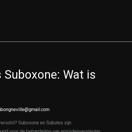
 Suboxone: Wat is
bongneville@gmail.com
verschil? Suboxone en Subutex zijn
kkeld voor de behandeling van opioïdenverslaving.