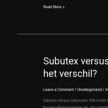
Read More »
Subutex versus
Subutex
versus
het verschil?
Suboxone:
Wat
is
Leave a Comment
/
Uncategorized
/
m
het
verschil?
Subutex versus Suboxone: Wat is het 
buprenorfinepreparaten die zijn ontwi