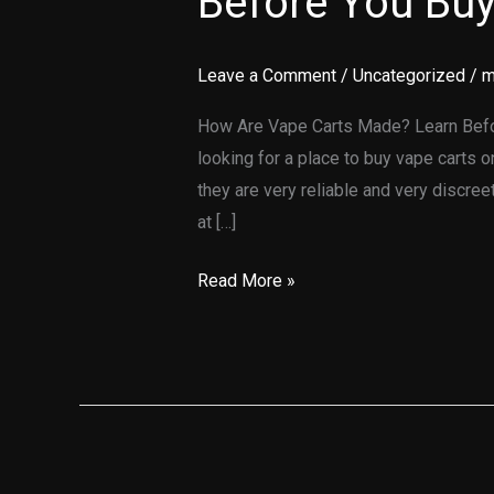
Before You Bu
Leave a Comment
/
Uncategorized
/
m
How Are Vape Carts Made? Learn Befor
looking for a place to buy vape carts on
they are very reliable and very discree
at […]
Read More »