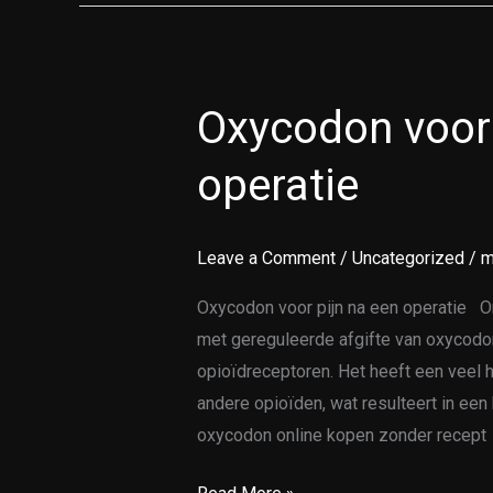
Oxycodon voor 
Oxycodon
voor
operatie
pijn
na
een
Leave a Comment
/
Uncategorized
/
m
operatie
Oxycodon voor pijn na een operatie Or
met gereguleerde afgifte van oxycodo
opioïdreceptoren. Het heeft een veel 
andere opioïden, wat resulteert in een
oxycodon online kopen zonder recept