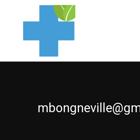
Skip
to
content
mbongneville@gm