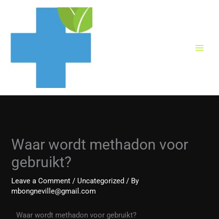
Skip
to
content
Waar wordt methadon voor
gebruikt?
Leave a Comment
/
Uncategorized
/ By
mbongneville@gmail.com
Waar wordt methadon voor gebruikt?