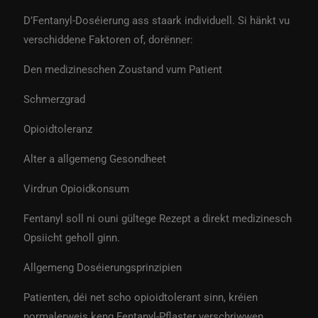
D’Fentanyl-Doséierung ass staark individuell. Si hänkt vu
verschiddene Faktoren of, dorënner:
Den medizineschen Zoustand vum Patient
Schmerzgrad
Opioidtoleranz
Alter a allgemeng Gesondheet
Virdrun Opioidkonsum
Fentanyl soll ni ouni gültege Rezept a direkt medizinesch
Opsiicht geholl ginn.
Allgemeng Doséierungsprinzipien
Patienten, déi net scho opioidtolerant sinn, kréien
normalerweis keng Fentanyl-Pflaster verschriwwen.