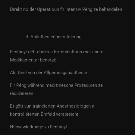
Direkt no der Operatioun fir intensiv Péng ze behandelen
Anästhesieënnerstëtzung
Fentanyl gëtt dacks a Kombinatioun mat anere
Medikamenter benotzt:
Als Deel vun der Allgemenganästhesie
Fir Péng während medizinesche Prozeduren ze
reduzéieren
Et gëtt vun trainéierten Anästhesiologen a
kontrolléierten Ëmfeld verabreicht.
Niewewierkunge vu Fentanyl