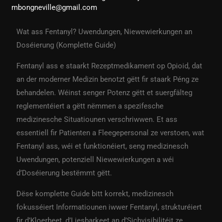
mbongneville@gmail.com
Wat ass Fentanyl? Uwendungen, Niewewierkungen an
Doséierung (Komplette Guide)
Fentanyl ass e staarkt Rezeptmedikament op Opioid, dat
an der moderner Medizin benotzt gëtt fir staark Péng ze
behandelen. Wéinst senger Potenz gëtt et suergfälteg
reglementéiert a gëtt nëmmen a spezifesche
medizinesche Situatiounen verschriwwen. Et ass
essentiell fir Patienten a Fleegepersonal ze verstoen, wat
Fentanyl ass, wéi et funktionéiert, seng medizinesch
Uwendungen, potenziell Niewewierkungen a wéi
d’Doséierung bestëmmt gëtt.
Dëse komplette Guide bitt korrekt, medizinesch
fokusséiert Informatiounen iwwer Fentanyl, strukturéiert
fir d’Kloerheet, d’Liesbarkeet an d’Sichvisibilitéit ze