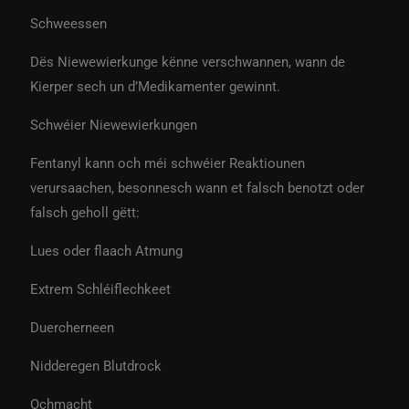
Schweessen
Dës Niewewierkunge kënne verschwannen, wann de
Kierper sech un d’Medikamenter gewinnt.
Schwéier Niewewierkungen
Fentanyl kann och méi schwéier Reaktiounen
verursaachen, besonnesch wann et falsch benotzt oder
falsch geholl gëtt:
Lues oder flaach Atmung
Extrem Schléiflechkeet
Duercherneen
Nidderegen Blutdrock
Ochmacht