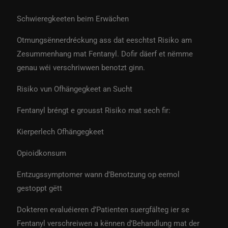
Schwieregkeeten beim Erwächen
Otmungsënnerdréckung ass dat eeschtst Risiko am
Zesummenhang mat Fentanyl. Dofir däerf et nëmme
genau wéi verschriwwen benotzt ginn.
Risiko vun Ofhängegkeet an Sucht
Fentanyl bréngt e grousst Risiko mat sech fir:
Kierperlech Ofhängegkeet
Opioidkonsum
Entzugssymptomer wann d’Benotzung op eemol
gestoppt gëtt
Dokteren evaluéieren d’Patienten suergfälteg ier se
Fentanyl verschreiwen a kënnen d’Behandlung mat der