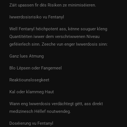
Zäit upassen fir dës Risiken ze minimiséieren.
Iwwerdosisrisiko vu Fentanyl
Well Fentanyl héichpotent ass, kënne souguer kleng
Quantitéiten iwwer dem verschriwwenen Niveau
geféierlech sinn. Zeeche vun enger Iwwerdosis sinn:
Ganz lues Atmung
Blo Lëpsen oder Fangerneel
Reaktiounslosegkeet
Kal oder klammeg Haut
Wann eng Iwwerdosis verdächtegt gëtt, ass direkt
medizinesch Hëllef noutwendeg.
Doséierung vu Fentanyl