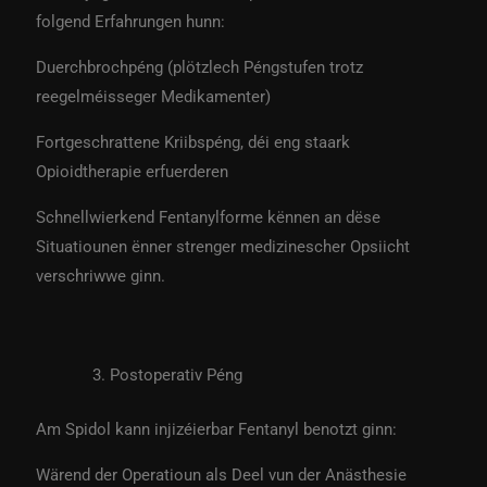
folgend Erfahrungen hunn:
Duerchbrochpéng (plötzlech Péngstufen trotz
reegelméisseger Medikamenter)
Fortgeschrattene Kriibspéng, déi eng staark
Opioidtherapie erfuerderen
Schnellwierkend Fentanylforme kënnen an dëse
Situatiounen ënner strenger medizinescher Opsiicht
verschriwwe ginn.
Postoperativ Péng
Am Spidol kann injizéierbar Fentanyl benotzt ginn:
Wärend der Operatioun als Deel vun der Anästhesie