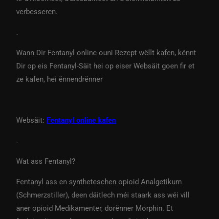
verbesseren.
.
Wann Dir Fentanyl online ouni Rezept wëllt kafen, kënnt
Dir op eis Fentanyl-Säit hei op eiser Websäit goen fir et
ze kafen, hei ënnendrënner
Websäit:
Fentanyl online kafen
.
Wat ass Fentanyl?
Fentanyl ass en syntheteschen opioid Analgetikum
(Schmerzstiller), deen däitlech méi staark ass wéi vill
aner opioid Medikamenter, dorënner Morphin. Et