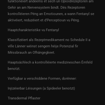
funktionéiert andeems et sech un Opioidrezeptoren am
Gehir an am Nervensystem bindt. Dës Rezeptoren
kontrolléieren Péng an Emotiounen, a wann Fentanyl se
aktivéiert, reduzéiert et d’Perceptioun vu Péng.
Haaptcharakteristike vu Fentanyl
Klassifizéiert als Rezeptmedikament no Schedule II a
ville Länner wéinst sengem héije Potenzial fir
Mëssbrauch an Ofhängegkeet.
Haaptsächlech a kontrolléierte medizineschen Ëmfeld
benotzt.
Verfügbar a verschiddene Formen, dorënner:
Injizéierbar Léisungen (a Spideeler benotzt)
Transdermal Pflaster