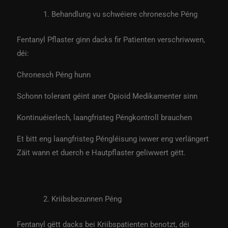
Behandlung vu schwéiere chronesche Péng
Fentanyl Pflaster ginn dacks fir Patienten verschriwwen,
déi:
Chronesch Péng hunn
Schonn tolerant géint aner Opioid Medikamenter sinn
Kontinuéierlech, laangfristeg Péngkontroll brauchen
Et bitt eng laangfristeg Péngléisung iwwer eng verlängert
Zäit wann et duerch e Hautpflaster geliwwert gëtt.
Kriibsbezunnen Péng
Fentanyl gëtt dacks bei Kriibspatienten benotzt, déi