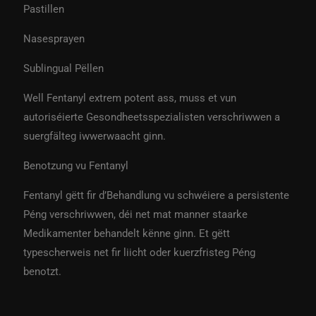
Pastillen
Nasesprayen
Sublingual Pëllen
Well Fentanyl extrem potent ass, muss et vun
autoriséierte Gesondheetsspezialisten verschriwwen a
suergfälteg iwwerwaacht ginn.
Benotzung vu Fentanyl
Fentanyl gëtt fir d’Behandlung vu schwéiere a persistente
Péng verschriwwen, déi net mat manner staarke
Medikamenter behandelt kënne ginn. Et gëtt
typescherweis net fir liicht oder kuerzfristeg Péng
benotzt.