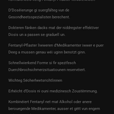
D’Doséierunge gi suergfälteg vun de
Gesondheetsspezialisten berechent.
Dokteren fänken dacks mat der niddregster effektiver
Dosis un a passen se graduell un.
Fentanyl-Pflaster liwweren d’Medikamenter iwwer e puer
Deeg a mussen genau wéi uginn benotzt ginn.
Schnellwierkend Forme si fir spezifesch
Duerchbrochschmerzsituatiounen reservéiert.
Wichteg Sécherheetsrichtlinnen
Erhéicht d’Dosis ni ouni medizinesch Zoustëmmung.
Kombinéiert Fentanyl net mat Alkohol oder anere
berouegende Medikamenter, ausser et gëtt vun engem