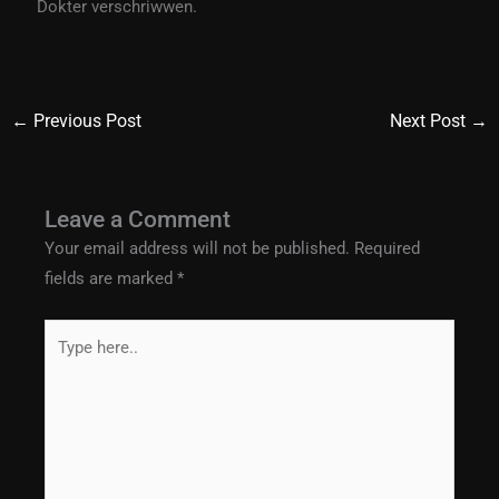
Dokter verschriwwen.
←
Previous Post
Next Post
→
Leave a Comment
Your email address will not be published.
Required
fields are marked
*
Type
here..