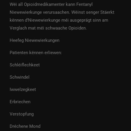
Wéi all Opioidmedikamenter kann Fentanyl
Niewewierkunge verursaachen. Wéinst senger Stäerkt
kënnen d’Niewewierkunge méi ausgeprägt sinn am
Verglach mat méi schwaache Opioiden.
Heefeg Niewewierkungen
Patienten kënnen erliewen:
Schléiflechkeet
Schwindel
Iwwelzegkeet
Erbriechen
Verstopfung
Dréchene Mond