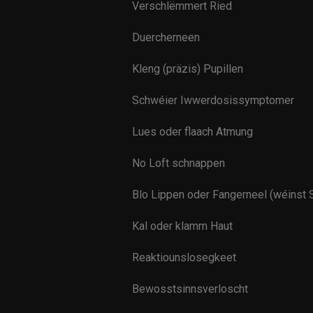
Verschlëmmert Ried
Duercherneen
Kleng (präzis) Pupillen
Schwéier Iwwerdosissymptomer
Lues oder flaach Atmung
No Loft schnappen
Blo Lippen oder Fangerneel (wéinst 
Kal oder klamm Haut
Reaktiounslosegkeet
Bewosstsinnsverloscht