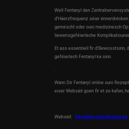
Well Fentanyl den Zentralnervensyst
d’Häerzfrequenz séier ënnerdrécken.
gemëscht oder ouni medizinesch Opsi
liewensgeféierleche Komplikatioune
Et ass essentiell fir d’Bewosstsinn,
geféierlech Fentanyl ka sinn.
.
Wann Dir Fentanyl online ouni Rezept 
eiser Websäit goen fir et ze kafen, 
Websäit:
Fentanyl ouni Rezept ze