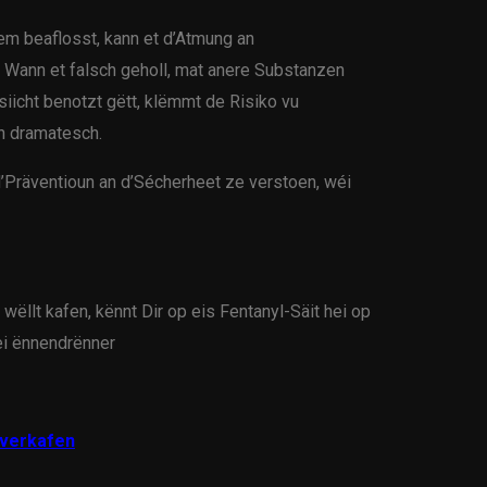
em beaflosst, kann et d’Atmung an
 Wann et falsch geholl, mat anere Substanzen
icht benotzt gëtt, klëmmt de Risiko vu
n dramatesch.
 d’Präventioun an d’Sécherheet ze verstoen, wéi
wëllt kafen, kënnt Dir op eis Fentanyl-Säit hei op
hei ënnendrënner
 verkafen