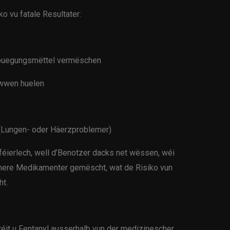
o vu fatale Resultater:
rouegungsmëttel vermëschen
iwwen huelen
Lungen- oder Häerzproblemer)
féierlech, well d’Benotzer dacks net wëssen, wéi
 anere Medikamenter gemëscht, wat de Risiko vun
ht.
itéit u Fentanyl ausserhalb vun der medizinescher