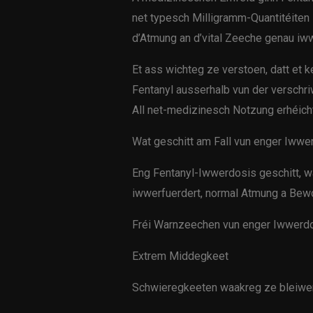
net typesch Milligramm-Quantitéiten –
d’Atmung an d’vital Zeeche genau i
Et ass wichteg ze verstoen, datt et 
Fentanyl ausserhalb vun der verschr
All net-medizinesch Notzung erhéicht
Wat geschitt am Fall vun enger Iww
Eng Fentanyl-Iwwerdosis geschitt, 
iwwerfuerdert, normal Atmung a Bewo
Fréi Warnzeechen vun enger Iwwer
Extrem Middegkeet
Schwieregkeeten waakreg ze bleiwe