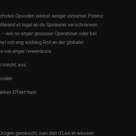
rlechsten Opioiden wéinst senger extremer Potenz
 Wärend et legal an de Spideeler verschriwwen
 – wéi no enger grousser Operatioun oder bei
anyl och eng wichteg Roll an der globaler
ko vun enger Iwwerdosis.
 mécht, ass:
ioiden
arken Effekt hunn
 Drogen gemëscht, ouni datt d’Leit et wëssen