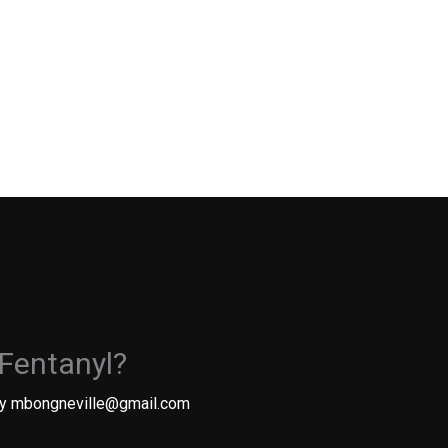
Medikamenter kafen
Contact
About Us
 Fentanyl?
By
mbongneville@gmail.com