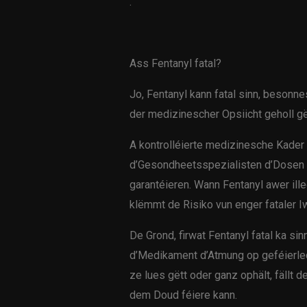
.
Ass Fentanyl fatal?
Jo, Fentanyl kann fatal sinn, besonn
der medizinescher Opsiicht geholl gë
A kontrolléierte medizinesche Kader 
d’Gesondheetsspezialisten d’Dosen s
garantéieren. Wann Fentanyl awer ille
klëmmt de Risiko vun enger fataler I
De Grond, firwat Fentanyl fatal ka si
d’Medikament d’Atmung op geféierle
ze lues gëtt oder ganz ophält, fällt 
dem Doud féiere kann.