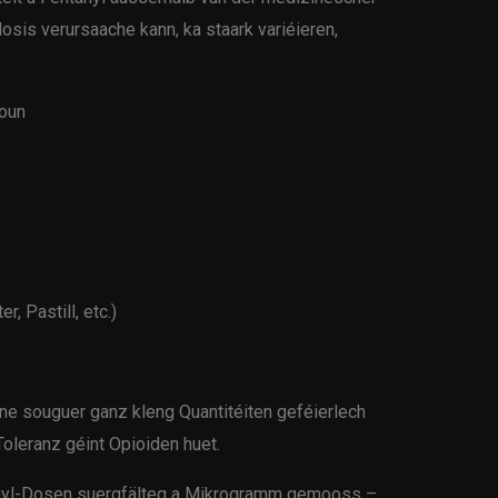
dosis verursaache kann, ka staark variéieren,
oun
, Pastill, etc.)
ne souguer ganz kleng Quantitéiten geféierlech
Toleranz géint Opioiden huet.
nyl-Dosen suergfälteg a Mikrogramm gemooss –