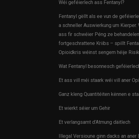
Wéi geféierlech ass Fentanyl?
Fentanyl gëllt als ee vun de geféie
a schneller Auswierkung um Kierper.
ass fir schwéier Péng ze behandelen
fortgeschrattene Kriibs – spillt Fent
Opioidkris wéinst sengem héije Risi
Wat Fentanyl besonnesch geféierlech
Et ass vill méi staark wéi vill aner Op
Ganz kleng Quantitéiten kënnen e sta
Et wierkt séier um Gehir
Et verlangsamt d’Atmung däitlech
Illegal Versioune ginn dacks an aner