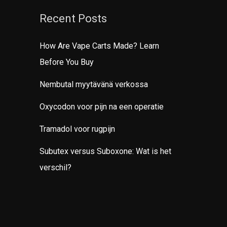
Recent Posts
How Are Vape Carts Made? Learn
Before You Buy
Nembutal myytävänä verkossa
Oxycodon voor pijn na een operatie
Tramadol voor rugpijn
Subutex versus Suboxone: Wat is het
verschil?