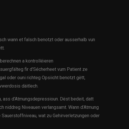
esch wann et falsch benotzt oder ausserhalb vun
tt.
berechnen a kontrolléieren
uergfälteg fir d’Sécherheet vum Patient ze
gal oder ouni richteg Opsiicht benotzt gëtt,
wwerdosis däitlech.
nn, ass d’Atmungsdepressioun. Dëst bedeit, datt
ch niddreg Niveauen verlangsamt. Wann d’Atmung
de Sauerstoffniveau, wat zu Gehirverletzungen oder