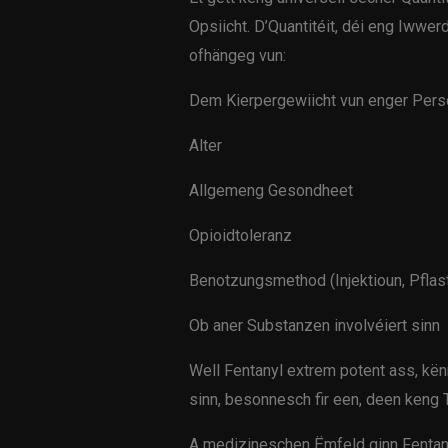
Opsiicht. D’Quantitéit, déi eng Iwwer
ofhängeg vun:
Dem Kierpergewiicht vun enger Pers
Alter
Allgemeng Gesondheet
Opioidtoleranz
Benotzungsmethod (Injektioun, Pflaster
Ob aner Substanzen involvéiert sinn
Well Fentanyl extrem potent ass, kën
sinn, besonnesch fir een, deen keng 
A medizineschen Ëmfeld ginn Fenta