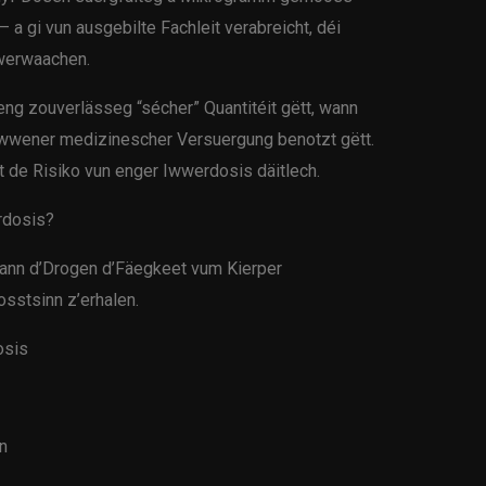
 a gi vun ausgebilte Fachleit verabreicht, déi
wwerwaachen.
keng zouverlässeg “sécher” Quantitéit gëtt, wann
iwwener medizinescher Versuergung benotzt gëtt.
 de Risiko vun enger Iwwerdosis däitlech.
erdosis?
wann d’Drogen d’Fäegkeet vum Kierper
sstsinn z’erhalen.
dosis
n