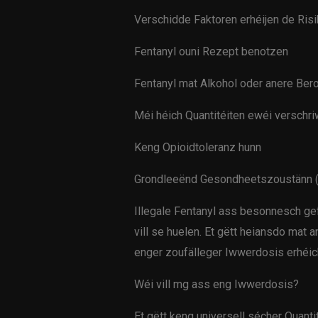
Verschidde Faktoren erhéijen de Risik
Fentanyl ouni Rezept benotzen
Fentanyl mat Alkohol oder anere Be
Méi héich Quantitéiten ewéi verschr
Keng Opioidtoleranz hunn
Grondleeënd Gesondheetszoustänn (
Illegale Fentanyl ass besonnesch ge
vill se huelen. Et gëtt heiansdo mat
enger zoufälleger Iwwerdosis erhéic
Wéi vill mg ass eng Iwwerdosis?
Et gëtt keng universell sécher Quant